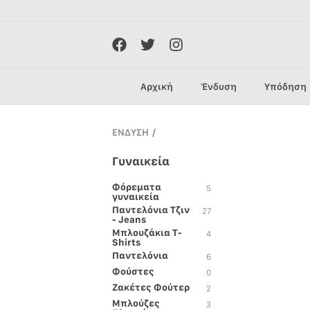
Αρχική
Ένδυση
Υπόδηση
ΕΝΔΥΣΗ
/
Γυναικεία
Φόρεματα
5
γυναικεία
Παντελόνια Τζιν
27
- Jeans
Μπλουζάκια T-
4
Shirts
Παντελόνια
6
Φούστες
0
Ζακέτες Φούτερ
2
Μπλούζες
3