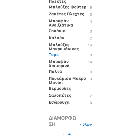
Πλεκτές
Μπλούζες Φούτερ
9
Ζακέτες Πλεχτές
0
Μπουφάν
4
Ανοιξιάτικα
Σακάκια
0
Καλσόν
2
Μπλούζες
14
Μακρυμάνικες
Tops
0
Μπουφάν
14
Χειμερινά
Παλτά
0
Πουκάμισα Μακρύ
3
Μανίκι
Βερμούδες
1
Σαλοπέτες
2
Εσώρουχα
0
ΔΙΑΜΟΡΦΩ
ΣΗ
× όλων