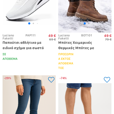
Luciano 
PAP111
Luciano 
BOT101
49 €
49 €
Faketti
Faketti
69 €
79 €
Παπούτσι αθλήτικο με 
Μπότες Χειμερινές 
ειδικό σχήμα για σωστό 
Θερμικές Μπότες με 
βάδισμα και σολα ειδικά 
Παχύ Πάτο & PVC 
ΣΕ
ΠΡΟΣΩΡΙΝ
σχεδιασμένη για 
Εξωτερικό Πάτο - 
ΑΠΟΘΕΜΑ
Α ΕΚΤΟΣ
ΑΠΟΘΕΜΑ
περπάτημα λευκο
Ανθεκτικές Μπότες 
ΤΟΣ
Μέσης Κνήμης για Χιόνι, 
Πάγο, Αστικό Εξωτερικό 
-29%
-74%
- Ζεστές Μπότες με 
Στρογγυλή Μύτη για 
Όλες τις Εποχές 