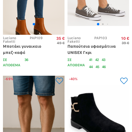
Luciano 
PAP109
Luciano 
PAP103
35 €
10 €
Faketti
Faketti
49 €
39 €
Μποτάκι γυναικειο 
Παπούτσια υφασμάτινα 
μπεζ-καφέ
UNISEX Γκρι
ΣΕ
36
ΣΕ
41
42
43
ΑΠΟΘΕΜΑ
ΑΠΟΘΕΜΑ
44
45
46
-69%
-40%