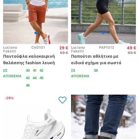
Luciano 
CAG101
Luciano 
PAP1012
29 €
49 €
Faketti
Faketti
59 €
69 €
Παντούφλα καλοκαιρινή 
Παπούτσι αθλήτικο με 
θαλάσσης fashion λευκή 
ειδικό σχήμα για σωστό 
βάδισμα και σολα ειδικά 
ΣΕ
40
41
42
ΣΕ
38
σχεδιασμένη για 
ΑΠΟΘΕΜΑ
ΑΠΟΘΕΜΑ
43
44
45
περπάτημα λευκο 
46
βεραμαν
-29%
-38%