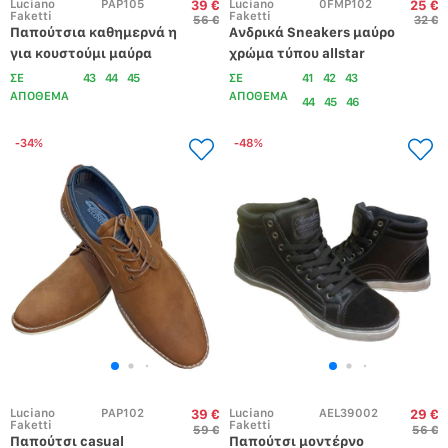
Luciano 
PAP105
Luciano 
0FMP102
39 €
25 €
Faketti
Faketti
56 €
32 €
Παπούτσια καθημερνά η 
Ανδρικά Sneakers μαύρο 
για κουστούμι μαύρα
χρώμα τύπου allstar
ΣΕ
43
44
45
ΣΕ
41
42
43
ΑΠΟΘΕΜΑ
ΑΠΟΘΕΜΑ
44
45
46
-34%
-48%
Luciano 
PAP102
Luciano 
AEL39002
39 €
29 €
Faketti
Faketti
59 €
56 €
Παπούτσι casual 
Παπούτσι μοντέρνο 