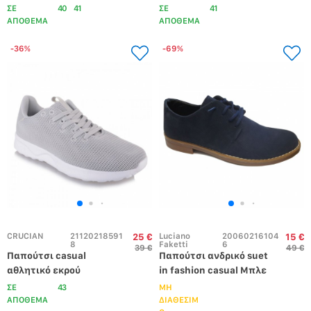
Ταμπά
ΣΕ
40
41
ΣΕ
41
ΑΠΟΘΕΜΑ
ΑΠΟΘΕΜΑ
-36%
-69%
CRUCIAN
21120218591
Luciano 
20060216104
25 €
15 €
8
Faketti
6
39 €
49 €
Παπούτσι casual  
Παπούτσι ανδρικό suet 
αθλητικό εκρού
in fashion casual Μπλε    
ΣΕ
43
ΜΗ
ΑΠΟΘΕΜΑ
ΔΙΑΘΕΣΙΜ