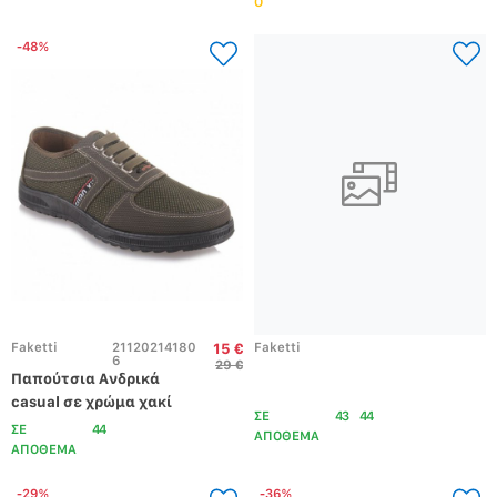
Ο
-48%
Faketti
21120214180
Faketti
15 €
6
29 €
Παπούτσια Ανδρικά 
casual σε χρώμα χακί
ΣΕ
43
44
ΣΕ
44
ΑΠΟΘΕΜΑ
ΑΠΟΘΕΜΑ
-29%
-36%