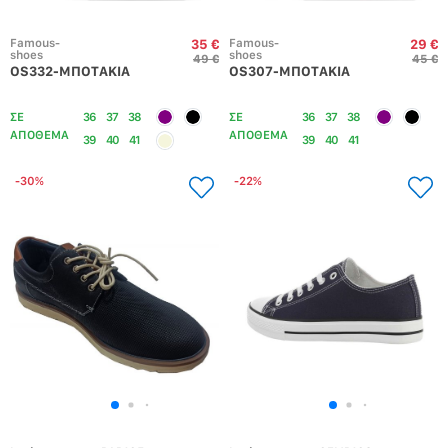
Famous-
Famous-
35 €
29 €
shoes
shoes
49 €
45 €
OS332-ΜΠΟΤΑΚΙΑ
OS307-ΜΠΟΤΑΚΙΑ
ΣΕ
36
37
38
ΣΕ
36
37
38
ΑΠΟΘΕΜΑ
ΑΠΟΘΕΜΑ
39
40
41
39
40
41
-30%
-22%