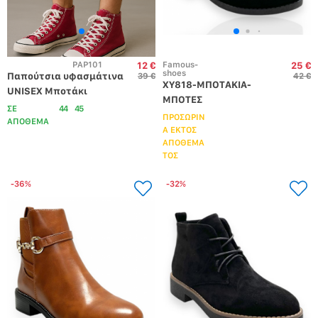
PAP101
Famous-
12 €
25 €
shoes
Παπούτσια υφασμάτινα 
39 €
42 €
XY818-ΜΠΟΤΑΚΙΑ-
UNISEX Μποτάκι 
ΜΠΟΤΕΣ
Μπορντό
ΣΕ
44
45
ΠΡΟΣΩΡΙΝ
ΑΠΟΘΕΜΑ
Α ΕΚΤΟΣ
ΑΠΟΘΕΜΑ
ΤΟΣ
-36%
-32%