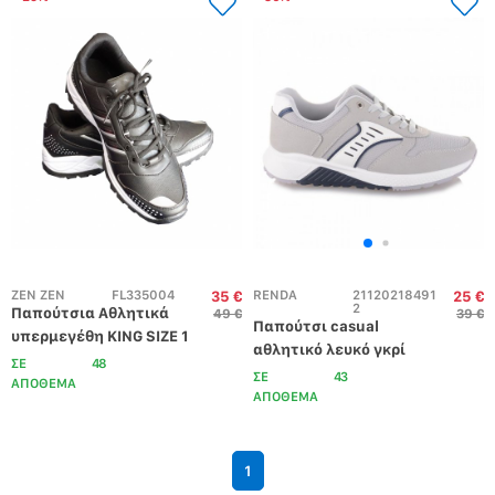
ZEN ZEN
FL335004
RENDA
21120218491
35 €
25 €
2
Παπούτσια Αθλητικά 
49 €
39 €
Παπούτσι casual  
υπερμεγέθη KING SIZE 1 
αθλητικό λευκό γκρί
Γκρί
ΣΕ
48
ΣΕ
43
ΑΠΟΘΕΜΑ
ΑΠΟΘΕΜΑ
1