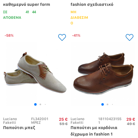
καθημερνό super form 
fashion σχεδιαστικό 
μπεζ καφέ 
ημίμποτο ΔΕΡΜΑ 
ΣΕ
41
44
ΜΗ
ΤΕΧΝΙΤΟ Μαυρο
ΑΠΟΘΕΜΑ
ΔΙΑΘΕΣΙΜ
Ο
-58%
-41%
Luciano 
FL342001
Luciano 
18110423155
25 €
29 €
Faketti
MPEZ
Faketti
1
59 €
49 €
Παπούτσι μπεζ
Παπούτσι με κορδόνια 
δίχρωμο in fashion 1 