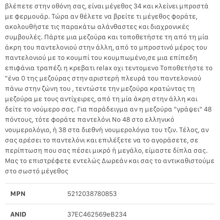
βλέπετε στην οθόνη σας, είναι μέγεθος 34 και κλείνει μπροστά
με φερμουάρ. Τώρα αν θέλετε να βρείτε τι μέγεθος φοράτε,
ακολουθήστε τις παρακάτω αλάνθαστες και διαχρονικές
συμβουλές. Πάρτε μια μεζούρα και τοποθετήστε τη από τη μία
άκρη του παντελονιού στην άλλη, από το μπροστινό μέρος του
παντελονιού με το κουμπί του κουμπωμένο,σε μια επίπεδη
επιφάνια τραπέζι η κρεβατι relax οχι τεντομενο Τοποθετήστε το
"ένα 0 της μεζούρας στην αριστερή πλευρά του παντελονιού
πάνω στην ζώνη του , τεντώστε την μεζούρα κρατώντας τη
μεζούρα με τους αντίχειρες, από τη μία άκρη στην άλλη και
δείτε το νούμερο σας. Για παράδειγμα αν η μεζούρα "γράψει" 48
πόντους, τότε φοράτε παντελόνι Νο 48 στο ελληνικό
νουμερολόγιο, ή 38 στα διεθνή νουμερολόγια του τζιν. Τέλος, αν
σας αρέσει το παντελόνι και επιλέξετε να το αγοράσετε, σε
περίπτωση που σας πέσει μικρό ή μεγάλο, είμαστε δίπλα σας.
Μας το επιστρέφετε εντελώς Δωρεάν και σας το αντικαθιστούμε
στο σωστό μέγεθος
MPN
5212038780853
ANID
37EC462569eB234