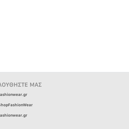
ΛΟΥΘΗΣΤΕ ΜΑΣ
ashionwear.gr
hopFashionWear
ashionwear.gr