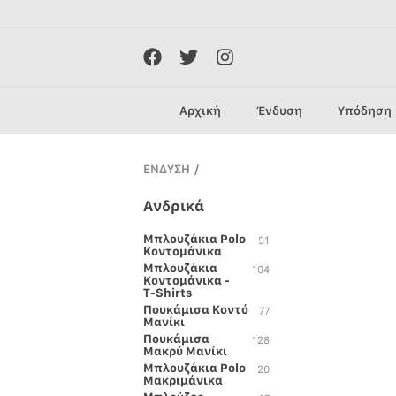
Αρχική
Ένδυση
Υπόδηση
ΕΝΔΥΣΗ
/
Ανδρικά
Μπλουζάκια Polo
51
Κοντομάνικα
Μπλουζάκια
104
Κοντομάνικα -
T-Shirts
Πουκάμισα Κοντό
77
Μανίκι
Πουκάμισα
128
Μακρύ Μανίκι
Μπλουζάκια Polo
20
Μακριμάνικα