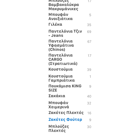
Μπλούζες
17
Βαμβακολύκρα
Μακρυμάνικες
Μπουφάν
5
Ανοιξιάτικα
Γιλέκα
35
Παντελόνια Τζιν
69
- Jeans
Παντελόνια
67
Υφασμάτινα
(Chinos)
Παντελόνια
17
CARGO
(Στρατιωτικά)
Κουστούμια
39
Κουστούμια
1
Γαμπριάτικα
Πουκάμισα KING
9
SIZE
Σακάκια
40
Μπουφάν
32
Χειμερινά
Ζακέτες Πλεκτές
16
Ζακέτες Φούτερ
9
Μπλούζες
30
Πλεκτές