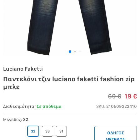
Luciano Faketti
Παντελόνι τζιν luciano faketti fashion zip
μπλε
69 €
19 €
Διαθεσιμότητα:
Σε απόθεμα
SKU:
210509222410
Μέγεθος:
32
32
33
31
ΟΔΗΓΟΣ
ΜΕΓΕΘΩΝ