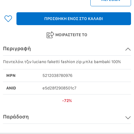
ΠΡΟΣΘΗΚΗ ΕΝΟΣ ΣΤΟ ΚΑΛΑΘΙ
ΜΟΙΡΑΣΤΕΙΤΕ ΤΟ
Περιγραφή
Παντελόνι τζιν luciano faketti fashion zip μπλε bambaki 100%
MPN
5212038780976
ANID
e5d28f2908501c7
-72%
Παράδοση