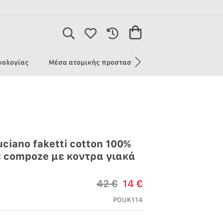
1
νολογίας
Μέσα ατομικής προστασίας
Προσφορές
ciano faketti cotton 100%
έ compoze με κοντρα γιακά
42 €
14 €
POUK114