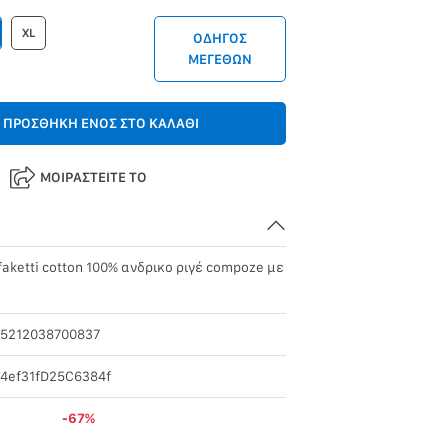
XL
ΟΔΗΓΟΣ
ΜΕΓΕΘΩΝ
ΠΡΟΣΘΗΚΗ ΕΝΟΣ ΣΤΟ ΚΑΛΑΘΙ
ΜΟΙΡΑΣΤΕΙΤΕ ΤΟ
aketti cotton 100% ανδρικο ριγέ compoze με
ο
5212038700837
4ef31fD25C6384f
-67%