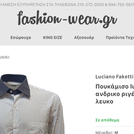
⚡ΑΜΕΣΗ ΕΞΥΠΗΡΕΤΗΣΗ ΣΤΑ ΤΗΛΕΦΩΝΑ 210-272-0000 & 694-750-561
Εσώρουχα
KING SIZE
Αξεσουάρ
Προϊόντα Τεχ
ΝΙΚΙ
Luciano Faketti
Πουκάμισο lu
ανδρικο ριγ
λευκο
Σε απόθεμα
Μέγεθος:
M