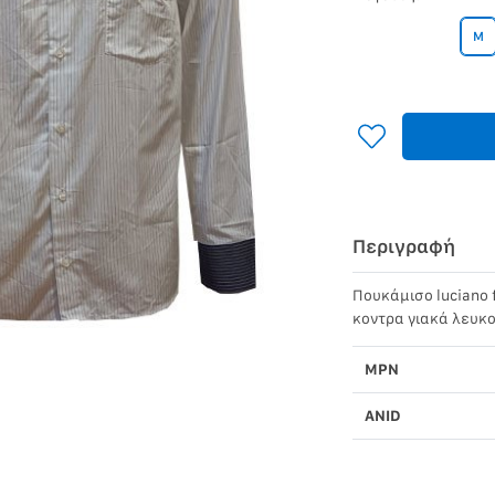
M
Περιγραφή
Πουκάμισο luciano f
κοντρα γιακά λευκ
MPN
ANID